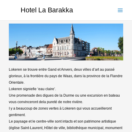
Ga
Hotel La Barakka
naar
de
inhoud
Lokeren se trouve entre Gand et Anvers, deux villes d’art au passé
glorieux, à la frontière du pays de Waas, dans la province de la Flandre
Orientale.
Lokeren signiefie ‘eau claire’.
Une promenade des digues de la Durme ou une excursion en bateau
vous convinceront dela pureté de notre rivière.
I y a beaucoup de zones vertes à Lokeren qui vous accueilleront
gentiment.
Le paysage et le centre-ville sont intacts et son patrimone artistique
(église Saint-Laurent, Hôtel de ville, bibliothèque municipal, monument