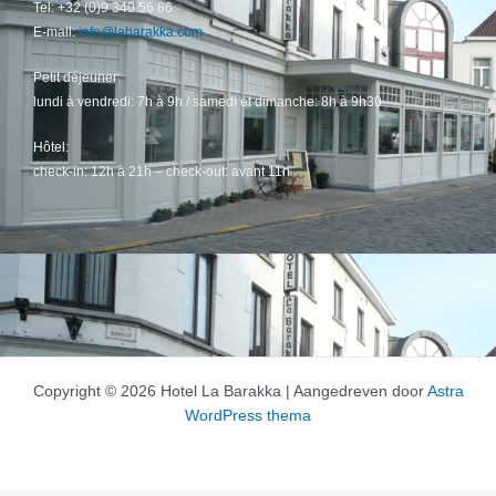
Tel: +32 (0)9 340 56 86
E-mail:
info@labarakka.com
Petit déjeuner:
lundi à vendredi: 7h à 9h / samedi et dimanche: 8h à 9h30
Hôtel:
check-in: 12h à 21h – check-out: avant 11h
Copyright © 2026 Hotel La Barakka | Aangedreven door
Astra
WordPress thema