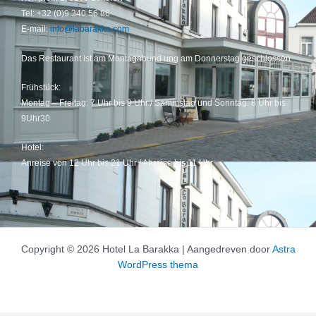
Tel: +32 (0)9 340 56 86
E-mail:
info@labarakka.com
Das Restaurant ist am Montagabund ung am Donnerstag geschlossen
Frühstück:
Montag – Freitag: 7 Uhr bis 9 Uhr / Sammstag und Sonntag: 8 Uhr bis
9Uhr30
Hotel:
Anreise von 12 Uhr bis 21 Uhr / Abreise bis 11 Uhr
Copyright © 2026 Hotel La Barakka | Aangedreven door
Astra
WordPress thema